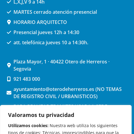
L,X,J,V 9 a 14h
MARTES cerrado atención presencial
HORARIO ARQUITECTO
Presencial jueves 12h a 14:30
att. telefónica jueves 10 a 14:30h.
Plaza Mayor, 1 · 40422 Otero de Herreros ·
Segovia
921 483 000
ayuntamiento@oterodeherreros.es (NO TEMAS
DE REGISTRO CIVIL / URBANISTICOS)
PARA REALIZAR TRAMITES USAR LA SEDE
ELECTRONICA (pinchar aquí)
Valoramos tu privacidad
Utilizamos cookies:
Nuestra web utiliza los siguientes
tipos de cookies: Técnicas, imprescindibles para que la