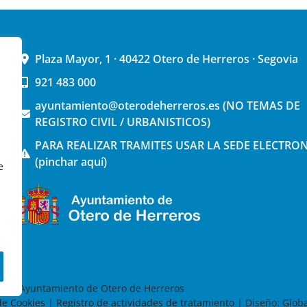
Plaza Mayor, 1 · 40422 Otero de Herreros · Segovia
921 483 000
ayuntamiento@oterodeherreros.es (NO TEMAS DE
REGISTRO CIVIL / URBANISTICOS)
PARA REALIZAR TRAMITES USAR LA SEDE ELECTRO
(pinchar aquí)
e
026 Ayuntamiento de Otero de Herreros
 de Cookies
|
Registro de actividades de tratamiento
| Diseño:
Globa