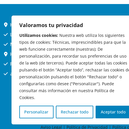
Valoramos tu privacidad
HORARIO AYUNTAMIENTO
L,X,J,V 9 a 14h
Utilizamos cookies:
Nuestra web utiliza los siguientes
tipos de cookies: Técnicas, imprescindibles para que la
MARTES cerrado atención presencial
web funcione correctamente (nuestras); De
HORARIO ARQUITECTO
personalización, para recordar sus preferencias de uso
de la web (de terceros). Puede aceptar todas las cookies
Presencial jueves 12h a 14:30
pulsando el botón “Aceptar todo”, rechazar las cookies d
att. telefónica jueves 10 a 14:30h.
personalización pulsando el botón "Rechazar todo" o
configurarlas como desee ("Personalizar"). Puede
consultar más información en nuestra Política de
Cookies.
Personalizar
Rechazar todo
Aceptar todo
© 2
Aviso Legal
|
Política de Privacidad
|
Política