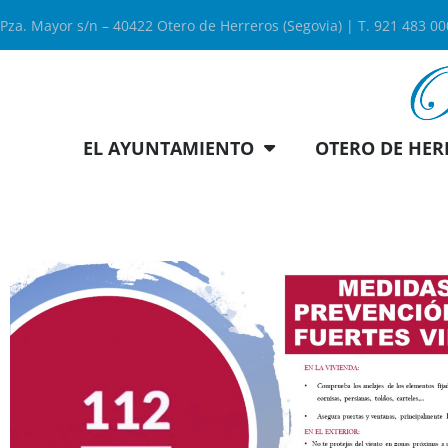
Pza. Mayor s/n – 40422 Otero de Herreros (Segovia) | T. 921 483 0
EL AYUNTAMIENTO
OTERO DE HER