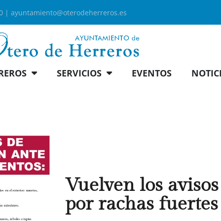
00 |
ayuntamiento@oterodeherreros.es
REROS
SERVICIOS
EVENTOS
NOTIC
Vuelven los avis
por rachas fuertes