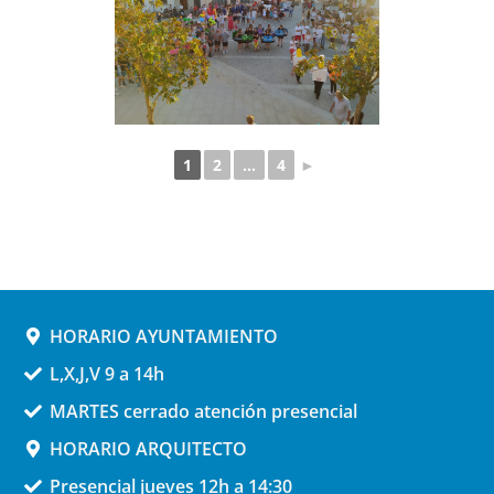
1
2
...
4
►
HORARIO AYUNTAMIENTO
L,X,J,V 9 a 14h
MARTES cerrado atención presencial
HORARIO ARQUITECTO
Presencial jueves 12h a 14:30