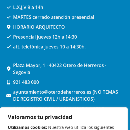
L,X,J,V 9 a 14h
MARTES cerrado atención presencial
HORARIO ARQUITECTO
Presencial jueves 12h a 14:30
att. telefónica jueves 10 a 14:30h.
Plaza Mayor, 1 · 40422 Otero de Herreros ·
Segovia
921 483 000
ayuntamiento@oterodeherreros.es (NO TEMAS
DE REGISTRO CIVIL / URBANISTICOS)
PARA REALIZAR TRAMITES USAR LA SEDE
ELECTRONICA (pinchar aquí)
Valoramos tu privacidad
Utilizamos cookies:
Nuestra web utiliza los siguientes