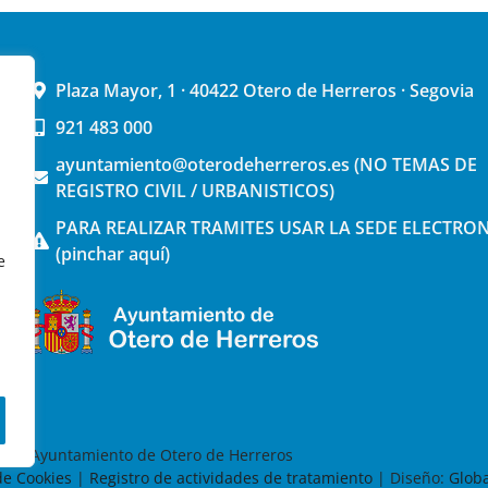
Plaza Mayor, 1 · 40422 Otero de Herreros · Segovia
921 483 000
ayuntamiento@oterodeherreros.es (NO TEMAS DE
REGISTRO CIVIL / URBANISTICOS)
PARA REALIZAR TRAMITES USAR LA SEDE ELECTRO
(pinchar aquí)
e
026 Ayuntamiento de Otero de Herreros
 de Cookies
|
Registro de actividades de tratamiento
| Diseño:
Globa