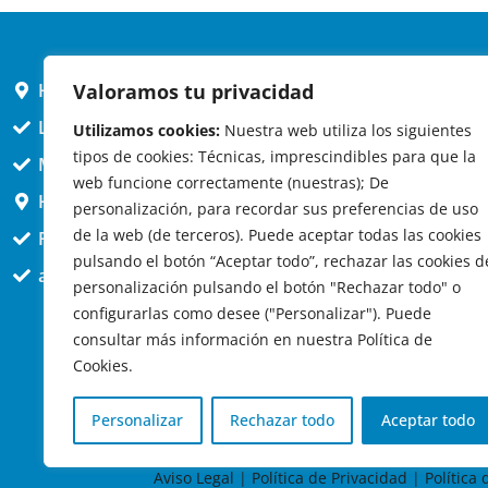
Valoramos tu privacidad
HORARIO AYUNTAMIENTO
L,X,J,V 9 a 14h
Utilizamos cookies:
Nuestra web utiliza los siguientes
tipos de cookies: Técnicas, imprescindibles para que la
MARTES cerrado atención presencial
web funcione correctamente (nuestras); De
HORARIO ARQUITECTO
personalización, para recordar sus preferencias de uso
de la web (de terceros). Puede aceptar todas las cookies
Presencial jueves 12h a 14:30
pulsando el botón “Aceptar todo”, rechazar las cookies d
att. telefónica jueves 10 a 14:30h.
personalización pulsando el botón "Rechazar todo" o
configurarlas como desee ("Personalizar"). Puede
consultar más información en nuestra Política de
Cookies.
Personalizar
Rechazar todo
Aceptar todo
© 2
Aviso Legal
|
Política de Privacidad
|
Política