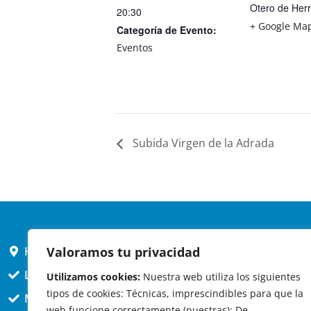
Otero de Her
20:30
+ Google Ma
Categoría de Evento:
Eventos
Subida Virgen de la Adrada
HORARIO AYUNTAMIENTO
Valoramos tu privacidad
L,X,J,V 9 a 14h
Utilizamos cookies:
Nuestra web utiliza los siguientes
tipos de cookies: Técnicas, imprescindibles para que la
MARTES cerrado atención presencial
web funcione correctamente (nuestras); De