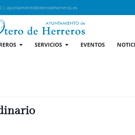
00 |
ayuntamiento@oterodeherreros.es
REROS
SERVICIOS
EVENTOS
NOTIC
dinario