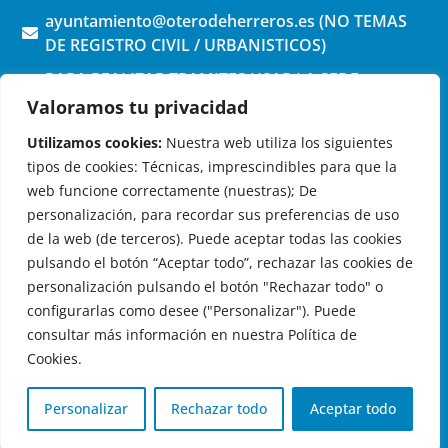
ayuntamiento@oterodeherreros.es (NO TEMAS
DE REGISTRO CIVIL / URBANISTICOS)
PARA REALIZAR TRAMITES USAR LA SEDE
ELECTRONICA (pinchar aquí)
Valoramos tu privacidad
Utilizamos cookies:
Nuestra web utiliza los siguientes
tipos de cookies: Técnicas, imprescindibles para que la
web funcione correctamente (nuestras); De
personalización, para recordar sus preferencias de uso
de la web (de terceros). Puede aceptar todas las cookies
OTERO DE HERREROS EN LAS REDES
pulsando el botón “Aceptar todo”, rechazar las cookies de
personalización pulsando el botón "Rechazar todo" o
configurarlas como desee ("Personalizar"). Puede
consultar más información en nuestra Política de
Cookies.
© 2026 Ayuntamiento de Otero de Herreros
Aviso Legal
|
Política de Privacidad
|
Política de Cookies
|
Personalizar
Rechazar todo
Aceptar todo
Registro de actividades de tratamiento
| Diseño:
Globales
Informática