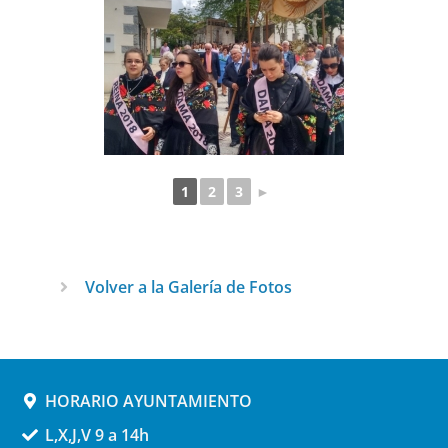
1
2
3
►
Volver a la Galería de Fotos
HORARIO AYUNTAMIENTO
L,X,J,V 9 a 14h