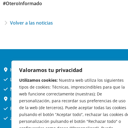
#OteroInformado
Volver a las noticias
Valoramos tu privacidad
HORARIO AYUNTAMIENTO
L,X,J,V 9 a 14h
Utilizamos cookies:
Nuestra web utiliza los siguientes
tipos de cookies: Técnicas, imprescindibles para que la
MARTES cerrado atención presencial
web funcione correctamente (nuestras); De
HORARIO ARQUITECTO
personalización, para recordar sus preferencias de uso
de la web (de terceros). Puede aceptar todas las cookies
Presencial jueves 12h a 14:30
pulsando el botón “Aceptar todo”, rechazar las cookies d
att. telefónica jueves 10 a 14:30h.
personalización pulsando el botón "Rechazar todo" o