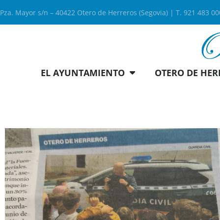
Pza. Mayor s/n – 40422 Otero de Herreros (Segovia) | T. 921 483 0
EL AYUNTAMIENTO
OTERO DE HER